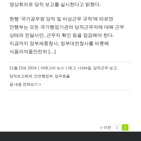
영상회의로 당직 보고를 실시한다고 밝혔다.
현행 ‘국가공무원 당직 및 비상근무 규칙’에 따르면
안행부는 모든 국가행정기관의 당직근무자에 대해 근무
상태와 전달사안, 근무자 확인 등을 점검해야 한다.
지금까지 정부세종청사, 정부대전청사를 비롯해
식품의약품안전처 […]
11월 21st, 2014
|
카테고리
뉴스
|
태그:
나라e음
,
당직근무 보고
,
당직보고체계
,
안전행정부
,
업무효율
글 내용 전체보기
이전
1
2