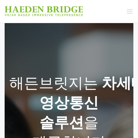
해든브릿지는
차세
영상통신
을
솔루션