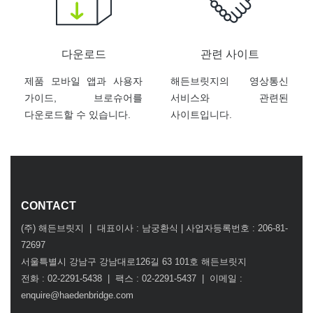
다운로드
관련 사이트
제품 모바일 앱과 사용자
해든브릿지의 영상통신
가이드, 브로슈어를
서비스와 관련된
다운로드할 수 있습니다.
사이트입니다.
CONTACT
(주) 해든브릿지 | 대표이사 : 남궁환식 | 사업자등록번호 : 206-81-
72697
서울특별시 강남구 강남대로126길 63 101호 해든브릿지
전화 : 02-2291-5438 | 팩스 : 02-2291-5437 | 이메일 :
enquire@haedenbridge.com