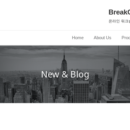
Break
온라인 워크
Home
About Us
Pro
New & Blog