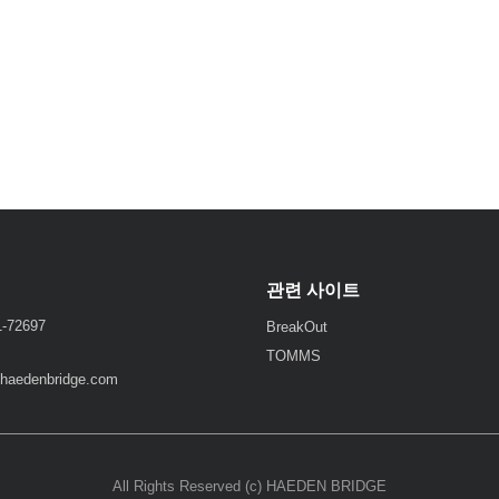
관련 사이트
72697
BreakOut
TOMMS
haedenbridge.com
All Rights Reserved (c) HAEDEN BRIDGE