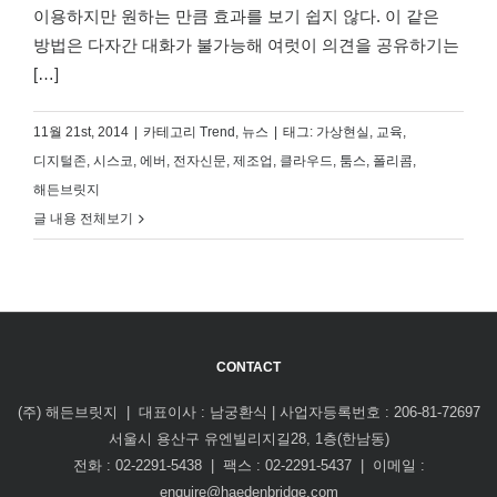
이용하지만 원하는 만큼 효과를 보기 쉽지 않다. 이 같은
방법은 다자간 대화가 불가능해 여럿이 의견을 공유하기는
[…]
11월 21st, 2014
|
카테고리
Trend
,
뉴스
|
태그:
가상현실
,
교육
,
디지털존
,
시스코
,
에버
,
전자신문
,
제조업
,
클라우드
,
툼스
,
폴리콤
,
해든브릿지
글 내용 전체보기
CONTACT
(주) 해든브릿지 | 대표이사 : 남궁환식 | 사업자등록번호 : 206-81-72697
서울시 용산구 유엔빌리지길28, 1층(한남동)
전화 : 02-2291-5438 | 팩스 : 02-2291-5437 | 이메일 :
enquire@haedenbridge.com