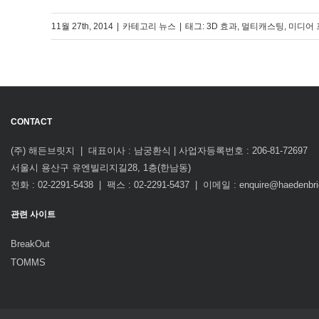
11월 27th, 2014
|
카테고리
뉴스
|
태그:
3D 효과
,
멀티캐스팅
,
미디어 
CONTACT
(주) 해든브릿지 | 대표이사 : 남궁환식 | 사업자등록번호 : 206-81-72697
서울시 용산구 유엔빌리지길28, 1층(한남동)
전화 : 02-2291-5438 | 팩스 : 02-2291-5437 | 이메일 : enquire@haedenbr
관련 사이트
BreakOut
TOMMS