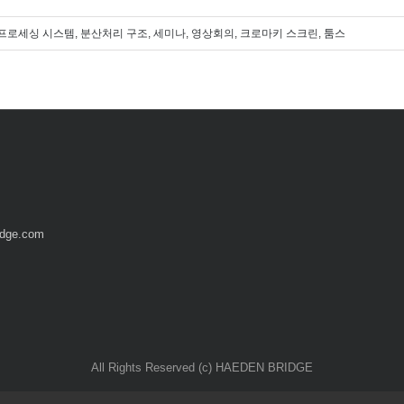
프로세싱 시스템
,
분산처리 구조
,
세미나
,
영상회의
,
크로마키 스크린
,
툼스
idge.com
All Rights Reserved (c) HAEDEN BRIDGE