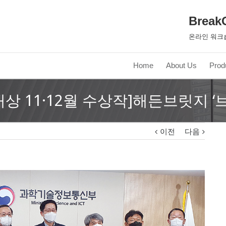
Break
온라인 워크
Home
About Us
Prod
상 11·12월 수상작]해든브릿지 
이전
다음