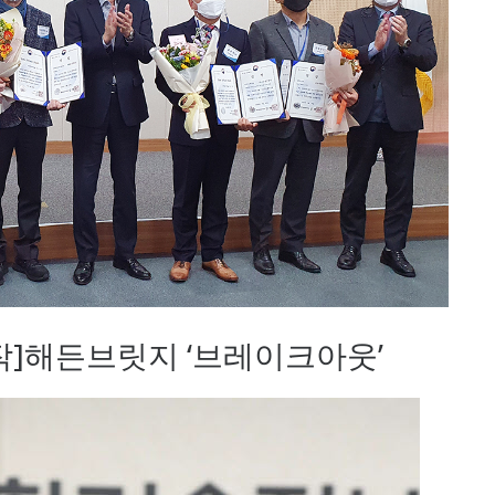
상작]해든브릿지 ‘브레이크아웃’