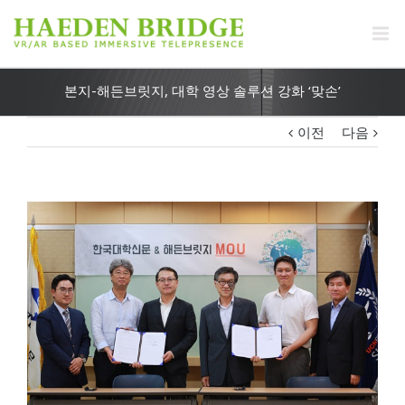
본지-해든브릿지, 대학 영상 솔루션 강화 ‘맞손’
이전
다음