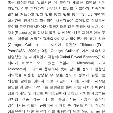
혹은 화상회의로 일괄되던 이 분야가 새로운 조명을 받게
되었다. 이후 현재까지 유무선 네트워크 인프라가 지속적인
발전을 거듭하고 있고 말도 많고 탈도 많은 “Smart 혁명”이
삽시간에 전세계로 확산되며 사용자들은 그야말로 정보통신
분야의 춘추전국시대이자 황금기와도 같은 환경에서 넘쳐나는
자원(Resource)과 정보의 폭우 속 에있다 해도 과언은 아닐 듯
싶다. 미국의 저명한 경제학자이자 사회이론가인 죠지 길더
(Geroge Guilder) 가 자신이 집필한 “Telecosm(Free
Press/USA, 2000년10월, George Guilder)” 에서 예측하고
설명했던 “범 세계적인 시각경제(Global Foveal Economy)” 의
시대가 비로소 오고 있는 것일까… Microsm이 가고
Telecosm이 도래하여 풍부하다 못해 남아돌 정도의 엄청난
대역폭을 이용한 상상할 수 없을 정도의 정보가 유통되는
세상을 말하는 것이니 바로 지금이 그러한 시대의 시작은
분명한 것 같다. SNS라는 플랫폼을 통해 각종 사회적 이슈와
정보가 개인 및 다양한 이익집단에게 엄청난 가치를 제공하는
것처럼 생존이라는 대의를 품고 사는 기업과 조직의
입장에서는 정보의 유통이란 간과할 수 키워드 이다. 기업의
정보유통에 대한 전략과 이를 활용하기 위한 Mechanism 은