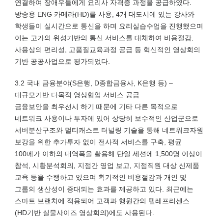
연결하여 장애우들에게 요리사 자격증 과정을 공급하였다.
방송용 ENG 카메라(HD)를 사용, 4개 대도시에 있는 강사와
학생들이 실시간으로 통신을 하며 요리실습수업을 진행했으며
이는 고가의 위성기반의 통신 서비스를 대체하여 비용절감,
사용상의 편리성, 고품질교육과정 공급 등 혁신적인 영상회의
기반 공공사업으로 평가되었다.
3.2 국내 금융분야(S은행, D종합금융사, K은행 등) –
대규모기반 다목적 영상협업 서비스 공급
금융보안을 최우선시 하기 때문에 기타 다른 목적으로
네트워크 사용이나 투자에 있어 상당히 보수적인 산업군으로
서버분산구조와 멀티캐스트 터널링 기술을 통해 네트워크자원
보강을 위한 추가투자 없이 전사적 서비스를 구축, 평균
100메가 이하의 대역폭을 활용해 단일 세션에 1,500명 이상이
참석, 시황분석회의, 지점간 영업 보고, 지점직원 대상 신제품
교육 등을 수행하고 있으며 획기적인 비용절감과 개인 및
그룹의 생산성이 증대되는 효과를 제공하고 있다. 최근에는
스마트 브랜치에 적용되어 고객과 행원간의 텔레프리센스
(HD기반 실물사이즈 영상회의)에도 사용된다.