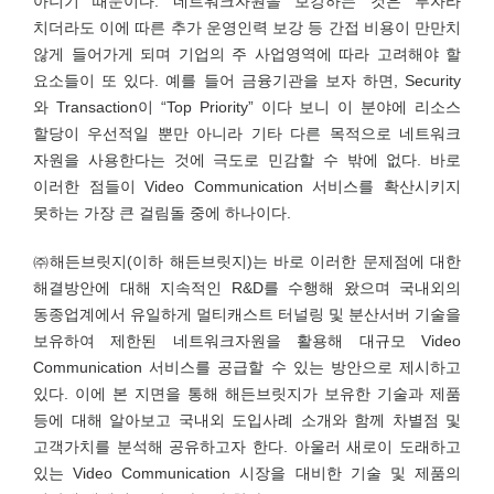
아니기 때문이다. 네트워크자원을 보강하는 것은 투자라
치더라도 이에 따른 추가 운영인력 보강 등 간접 비용이 만만치
않게 들어가게 되며 기업의 주 사업영역에 따라 고려해야 할
요소들이 또 있다. 예를 들어 금융기관을 보자 하면, Security
와 Transaction이 “Top Priority” 이다 보니 이 분야에 리소스
할당이 우선적일 뿐만 아니라 기타 다른 목적으로 네트워크
자원을 사용한다는 것에 극도로 민감할 수 밖에 없다. 바로
이러한 점들이 Video Communication 서비스를 확산시키지
못하는 가장 큰 걸림돌 중에 하나이다.
㈜해든브릿지(이하 해든브릿지)는 바로 이러한 문제점에 대한
해결방안에 대해 지속적인 R&D를 수행해 왔으며 국내외의
동종업계에서 유일하게 멀티캐스트 터널링 및 분산서버 기술을
보유하여 제한된 네트워크자원을 활용해 대규모 Video
Communication 서비스를 공급할 수 있는 방안으로 제시하고
있다. 이에 본 지면을 통해 해든브릿지가 보유한 기술과 제품
등에 대해 알아보고 국내외 도입사례 소개와 함께 차별점 및
고객가치를 분석해 공유하고자 한다. 아울러 새로이 도래하고
있는 Video Communication 시장을 대비한 기술 및 제품의